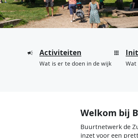
t
w
e
r
H
Activiteiten
Ini
k
o
Wat is er te doen in de wijk
Wat 
d
o
e
f
Z
d
u
Welkom bij 
m
i
e
d
Buurtnetwerk de Zu
inzet voor een pre
n