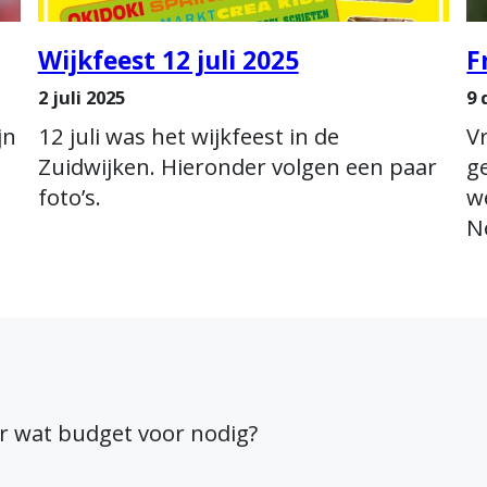
Wijkfeest 12 juli 2025
F
2 juli 2025
9 
jn
12 juli was het wijkfeest in de
V
Zuidwijken. Hieronder volgen een paar
g
foto’s.
w
N
aar wat budget voor nodig?