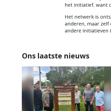
w
het initiatief. wan
u
i
Het netwerk is onts
j
anderen, maar zelf
k
andere initiatieven
e
n
Ons laatste nieuws