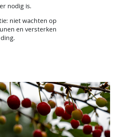
r nodig is.
tie: niet wachten op
eunen en versterken
nding.