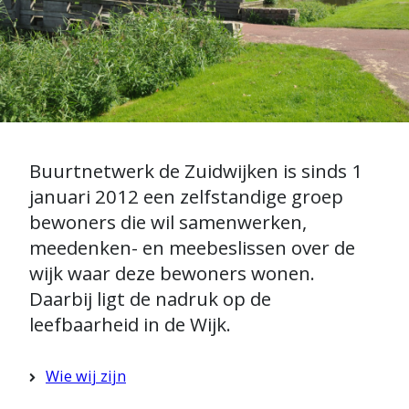
B
Buurtnetwerk de Zuidwijken is sinds 1
januari 2012 een zelfstandige groep
u
bewoners die wil samenwerken,
u
meedenken- en meebeslissen over de
r
wijk waar deze bewoners wonen.
t
Daarbij ligt de nadruk op de
n
leefbaarheid in de Wijk.
e
t
Wie wij zijn
w