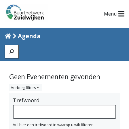
Menu
Home
Agenda
Zoeken
A
Geen Evenementen gevonden
g
Verberg filters
e
Trefwoord
n
d
a
Vul hier een trefwoord in waarop u wilt filteren.