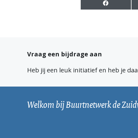
S
h
a
r
e
o
n
F
Vraag een bijdrage aan
a
c
e
Heb jij een leuk initiatief en heb je d
b
o
o
k
Welkom bij Buurtnetwerk de Zuid