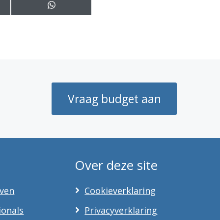
S
h
a
r
e
o
n
W
h
a
Vraag budget aan
t
s
A
p
p
Over deze site
even
Cookieverklaring
ionals
Privacyverklaring