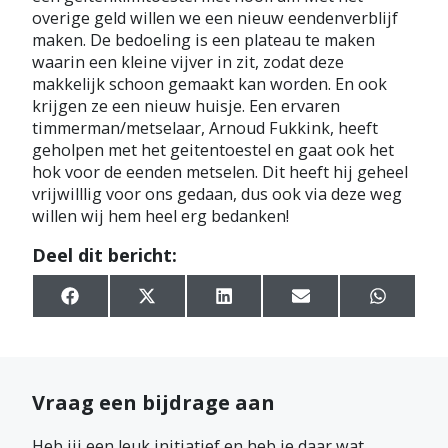
overige geld willen we een nieuw eendenverblijf
maken. De bedoeling is een plateau te maken
waarin een kleine vijver in zit, zodat deze
makkelijk schoon gemaakt kan worden. En ook
krijgen ze een nieuw huisje. Een ervaren
timmerman/metselaar, Arnoud Fukkink, heeft
geholpen met het geitentoestel en gaat ook het
hok voor de eenden metselen. Dit heeft hij geheel
vrijwilllig voor ons gedaan, dus ook via deze weg
willen wij hem heel erg bedanken!
Deel dit bericht:
S
S
S
S
S
h
h
h
h
h
a
a
a
a
a
r
r
r
r
r
e
e
e
e
e
o
o
o
o
o
n
n
n
n
n
Vraag een bijdrage aan
F
X
L
E
W
a
(
i
m
h
Heb jij een leuk initiatief en heb je daar wat
c
T
n
a
a