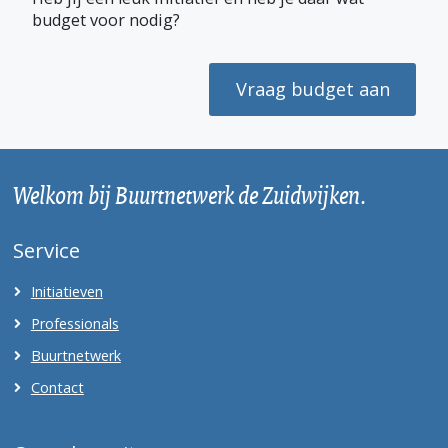
e
w
k
i
t
budget voor nodig?
b
i
e
l
s
o
t
d
A
o
t
I
p
k
e
n
p
Vraag budget aan
r
)
Welkom bij Buurtnetwerk de Zuidwijken.
Service
Initiatieven
Professionals
Buurtnetwerk
Contact