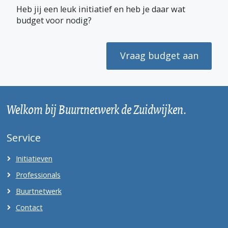
a
(
i
m
h
Heb jij een leuk initiatief en heb je daar wat
c
T
n
a
a
e
w
k
i
t
budget voor nodig?
b
i
e
l
s
o
t
d
A
o
t
I
p
k
e
n
p
Vraag budget aan
r
)
Welkom bij Buurtnetwerk de Zuidwijken.
Service
Initiatieven
Professionals
Buurtnetwerk
Contact