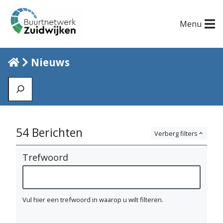
Menu
Home
Nieuws
Zoeken
N
54
Berichten
Verberg filters
i
Trefwoord
e
u
w
Vul hier een trefwoord in waarop u wilt filteren.
s