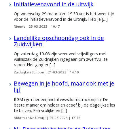
Initiatievenavond in de uitwijk
Op woensdag 29 maart om 19.30 uur is het weer tijd
voor de initiatievenavond in de Uitwijk. Heb je […]
Nieuws |
25-03-2023 | 10:47
Landelijke opschoondag ook in de
Zuidwijken
Op zaterdag 19-03 zijn weer veel vrijwilligers met
vuilniszak de Zuidwijken ingegaan om zwerfvuil te
rapen. Het ging er […]
Zuidwijken Schoon |
21-03-2023 | 14:10
Bewegen in je hoofd, maar ook met je
lijf
RGM rgm-nedeerland.nl www.kamstracronje.nl De
beste manier om helder en actief bij de dagelijkse les
te blijven. Een vrolijke en […]
Buurthuis De Uitwijk |
15-03-2023 | 13:16
NL Doet activiteiten in de Zuidwijken