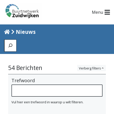
Menu
Home
Nieuws
Zoeken
N
54
Berichten
Verberg filters
i
Trefwoord
e
u
w
Vul hier een trefwoord in waarop u wilt filteren.
s