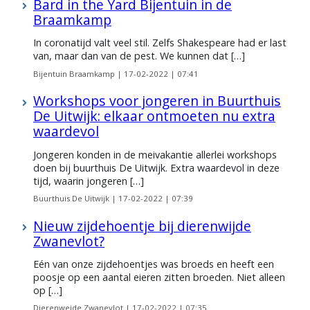
Bard in the Yard Bijentuin in de
Braamkamp
In coronatijd valt veel stil. Zelfs Shakespeare had er last
van, maar dan van de pest. We kunnen dat […]
Bijentuin Braamkamp |
17-02-2022 | 07:41
Workshops voor jongeren in Buurthuis
De Uitwijk: elkaar ontmoeten nu extra
waardevol
Jongeren konden in de meivakantie allerlei workshops
doen bij buurthuis De Uitwijk. Extra waardevol in deze
tijd, waarin jongeren […]
Buurthuis De Uitwijk |
17-02-2022 | 07:39
Nieuw zijdehoentje bij dierenwijde
Zwanevlot?
Eén van onze zijdehoentjes was broeds en heeft een
poosje op een aantal eieren zitten broeden. Niet alleen
op […]
Dierenweide Zwanevlot |
17-02-2022 | 07:35